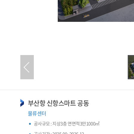
부산항 신항스마트 공동
물류센터
공사규모 :
지상3층 연면적3만1000㎡